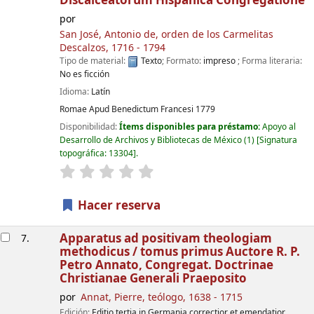
Discalceatorum Hispanica Congregatione
por
San José, Antonio de, orden de los Carmelitas
Descalzos
, 1716 - 1794
Tipo de material:
Texto
; Formato:
impreso
; Forma literaria:
No es ficción
Idioma:
Latín
Romae
Apud Benedictum Francesi
1779
Disponibilidad:
Ítems disponibles para préstamo:
Apoyo al
Desarrollo de Archivos y Bibliotecas de México
(1)
Signatura
topográfica:
13304
.
valoración
Valoración media: 0.0 de 5 estrellas
Hacer reserva
Apparatus ad positivam theologiam
7.
methodicus / tomus primus
Auctore R. P.
Petro Annato, Congregat. Doctrinae
Christianae Generali Praeposito
por
Annat, Pierre, teólogo
, 1638 - 1715
Edición:
Editio tertia in Germania correctior et emendatior