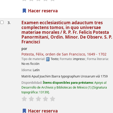
Hacer reserva
Examen ecclesiasticum adauctum tres
3.
complectens tomos, in quo universae
materiae morales /
R. P. Fr. Felicis Potesta
Panormitani, Ordin. Minor. De Observ. S. P.
Francisci
por
Potesta, Félix, orden de San Francisco
, 1649 - 1702
Tipo de material:
Texto
; Formato:
impreso
; Forma literaria:
No es ficción
Idioma:
Latín
Matriti
Apud Joachim Ibarra typographum Urosarum viâ
1759
Disponibilidad:
Ítems disponibles para préstamo:
Apoyo al
Desarrollo de Archivos y Bibliotecas de México
(1)
Signatura
topográfica:
13139
.
valoración
Valoración media: 0.0 de 5 estrellas
Hacer reserva