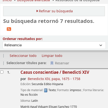
Inicio
Búsqueda avanzada
Resultados de la búsqueda
Refinar su búsqueda
Su búsqueda retornó 7 resultados.
Ordenar
Ordenar por:
Ordenar resultados por:
Seleccionar todo
Limpiar todo
Seleccionar títulos para:
Reservar
Resultados
Casus conscientiae /
Benedicti XIV
1.
por
Benedicto XIV, papa
, 1675 - 1758
Edición:
Secunda Editio Hispana
Tipo de material:
Texto
; Formato:
impreso
; Forma literaria:
No es ficción
Idioma:
Latín
Matriti
Apud Viduam Elisaei Sanchez
1770