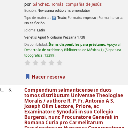
por
Sánchez, Tomás, compañía de Jesús
Edición:
Novissima editio aliis emendatior
Tipo de material:
Texto
; Formato:
impreso
; Forma literaria:
No es ficción
Idioma:
Latín
Venetiis
Apud Nicolaum Pezzana
1738
Disponibilidad:
Ítems disponibles para préstamo:
Apoyo al
Desarrollo de Archivos y Bibliotecas de México
(1)
Signatura
topográfica:
13299
.
valoración
Valoración media: 0.0 de 5 estrellas
Hacer reserva
Compendium salmanticense in duos
6.
tomos distributum Universae Theologiae
Moralis /
authore R. P. Fr. Antonio A S.
Joseph Olim Lectore, Priore, ac
Examinatore Synodali in suo Collegio
Burgensi, nunc Procuratore Generali in
Romana Curia pro Carmelitarum