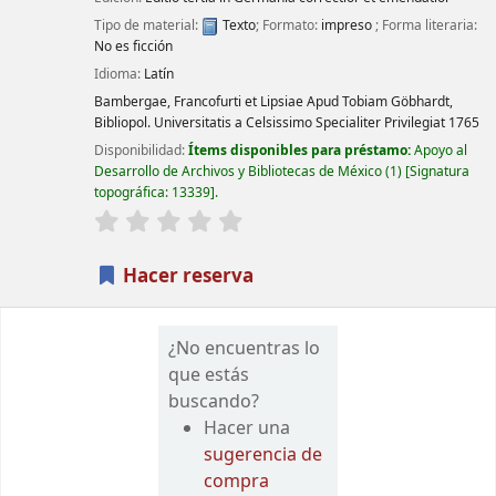
Tipo de material:
Texto
; Formato:
impreso
; Forma literaria:
No es ficción
Idioma:
Latín
Bambergae, Francofurti et Lipsiae
Apud Tobiam Göbhardt,
Bibliopol. Universitatis a Celsissimo Specialiter Privilegiat
1765
Disponibilidad:
Ítems disponibles para préstamo:
Apoyo al
Desarrollo de Archivos y Bibliotecas de México
(1)
Signatura
topográfica:
13339
.
valoración
Valoración media: 0.0 de 5 estrellas
Hacer reserva
¿No encuentras lo
que estás
buscando?
Hacer una
sugerencia de
compra