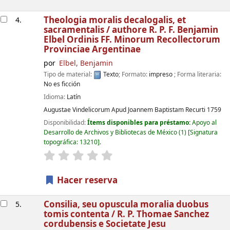
Theologia moralis decalogalis, et
4.
sacramentalis /
authore R. P. F. Benjamin
Elbel Ordinis FF. Minorum Recollectorum
Provinciae Argentinae
por
Elbel, Benjamin
Tipo de material:
Texto
; Formato:
impreso
; Forma literaria:
No es ficción
Idioma:
Latín
Augustae Vindelicorum
Apud Joannem Baptistam Recurti
1759
Disponibilidad:
Ítems disponibles para préstamo:
Apoyo al
Desarrollo de Archivos y Bibliotecas de México
(1)
Signatura
topográfica:
13210
.
valoración
Valoración media: 0.0 de 5 estrellas
Hacer reserva
Consilia, seu opuscula moralia duobus
5.
tomis contenta /
R. P. Thomae Sanchez
cordubensis e Societate Jesu