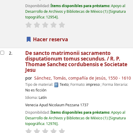
Disponibilidad:
Ítems disponibles para préstamo:
Apoyo al
Desarrollo de Archivos y Bibliotecas de México
(1)
Signatura
topográfica:
12954
.
valoración
Valoración media: 0.0 de 5 estrellas
Hacer reserva
De sancto matrimonii sacramento
2.
disputationum tomus secundus. /
R. P.
Thomae Sanchez cordubensis e Societate
Jesu
por
Sánchez, Tomás, compañía de Jesús
, 1550 - 1610
Tipo de material:
Texto
; Formato:
impreso
; Forma literaria:
No es ficción
Idioma:
Latín
Venecia
Apud Nicolaum Pezzana
1737
Disponibilidad:
Ítems disponibles para préstamo:
Apoyo al
Desarrollo de Archivos y Bibliotecas de México
(1)
Signatura
topográfica:
12976
.
valoración
Valoración media: 0.0 de 5 estrellas